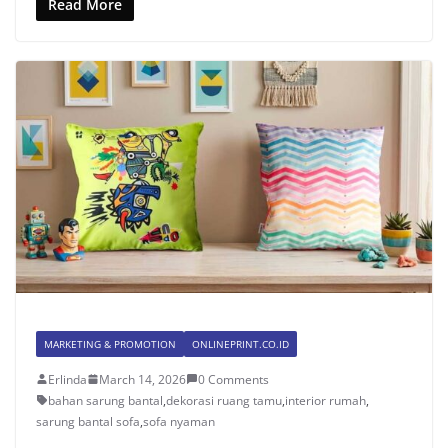
Read More
MARKETING & PROMOTION
ONLINEPRINT.CO.ID
Erlinda
March 14, 2026
0 Comments
bahan sarung bantal
,
dekorasi ruang tamu
,
interior rumah
,
sarung bantal sofa
,
sofa nyaman