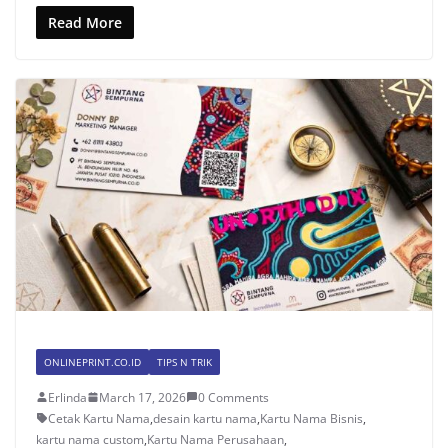
Read More
ONLINEPRINT.CO.ID
TIPS N TRIK
Erlinda
March 17, 2026
0 Comments
Cetak Kartu Nama
,
desain kartu nama
,
Kartu Nama Bisnis
,
kartu nama custom
,
Kartu Nama Perusahaan
,