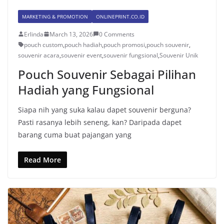
MARKETING & PROMOTION
ONLINEPRINT.CO.ID
Erlinda
March 13, 2026
0 Comments
pouch custom
,
pouch hadiah
,
pouch promosi
,
pouch souvenir
,
souvenir acara
,
souvenir event
,
souvenir fungsional
,
Souvenir Unik
Pouch Souvenir Sebagai Pilihan
Hadiah yang Fungsional
Siapa nih yang suka kalau dapet souvenir berguna?
Pasti rasanya lebih seneng, kan? Daripada dapet
barang cuma buat pajangan yang
Read More