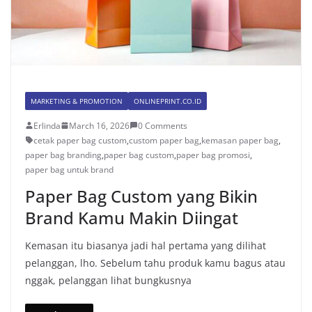
MARKETING & PROMOTION
ONLINEPRINT.CO.ID
Erlinda
March 16, 2026
0 Comments
cetak paper bag custom
,
custom paper bag
,
kemasan paper bag
,
paper bag branding
,
paper bag custom
,
paper bag promosi
,
paper bag untuk brand
Paper Bag Custom yang Bikin
Brand Kamu Makin Diingat
Kemasan itu biasanya jadi hal pertama yang dilihat
pelanggan, lho. Sebelum tahu produk kamu bagus atau
nggak, pelanggan lihat bungkusnya