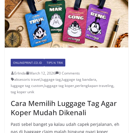
ONLINEPRINT.CO.ID
TIPS N TRIK
Erlinda
March 12, 2026
0 Comments
aksesoris travel
,
luggage tag
,
luggage tag bandara
,
luggage tag custom
,
luggage tag koper
,
perlengkapan traveling
,
tag koper unik
Cara Memilih Luggage Tag Agar
Koper Mudah Dikenali
Pasti sebel banget ya kalau udah capek perjalanan, eh
pas di baggage claim malah bingung nyari koper