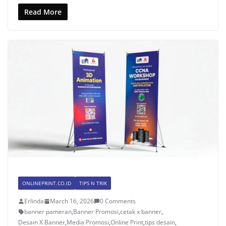
Read More
ONLINEPRINT.CO.ID
TIPS N TRIK
Erlinda
March 16, 2026
0 Comments
banner pameran
,
Banner Promosi
,
cetak x banner
,
Desain X Banner
,
Media Promosi
,
Online Print
,
tips desain
,