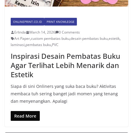
ONLINEPRINT.CO.ID
PRINT KNOWLEDGE
Erlinda
March 14, 2026
0 Comments
Art Paper
,
custom pembatas buku
,
desain pembatas buku
,
estetik
,
laminasi
,
pembatas buku
,
PVC
Inspirasi Desain Pembatas Buku
Agar Terlihat Lebih Menarik dan
Estetik
Siapa di sini Onliners yang suka baca buku? Aktivitas
membaca tuh sering banget jadi momen yang tenang
dan menyenangkan. Apalagi
Read More