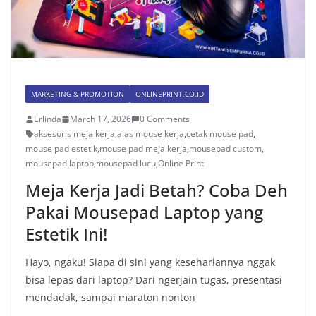
MARKETING & PROMOTION
ONLINEPRINT.CO.ID
Erlinda
March 17, 2026
0 Comments
aksesoris meja kerja
,
alas mouse kerja
,
cetak mouse pad
,
mouse pad estetik
,
mouse pad meja kerja
,
mousepad custom
,
mousepad laptop
,
mousepad lucu
,
Online Print
Meja Kerja Jadi Betah? Coba Deh
Pakai Mousepad Laptop yang
Estetik Ini!
Hayo, ngaku! Siapa di sini yang kesehariannya nggak
bisa lepas dari laptop? Dari ngerjain tugas, presentasi
mendadak, sampai maraton nonton