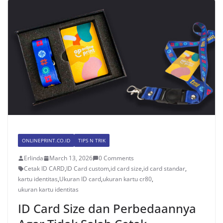
ONLINEPRINT.CO.ID
TIPS N TRIK
Erlinda
March 13, 2026
0 Comments
Cetak ID CARD
,
ID Card custom
,
id card size
,
id card standar
,
kartu identitas
,
Ukuran ID card
,
ukuran kartu cr80
,
ukuran kartu identitas
ID Card Size dan Perbedaannya