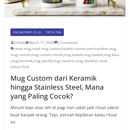
ONLINEPRINT.CO.ID
TIPS N TRIK
Erlinda
March 17, 2026
0 Comments
cetak mug
,
cetak mug custom
,
hadiah custom
,
merchandise mug
,
mug custom
,
mug custom murah
,
mug estetik
,
mug hadiah
,
mug kaca
,
mug keramik
,
mug plastik
,
mug souvenir
,
mug stainless steel
,
Online Print
Mug Custom dari Keramik
hingga Stainless Steel, Mana
yang Paling Cocok?
Minum kopi atau teh di pagi hari udah jadi ritual sakral
buat banyak orang. Tapi, pernah kepikiran kalau ritual
ini