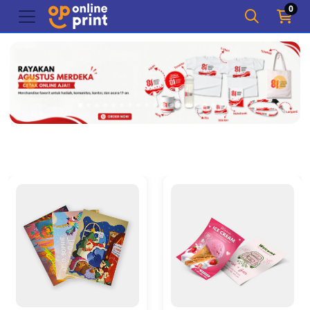
0
Detail Art Print (A3, A4, A5)
Detail POD A3+ (Print Warn