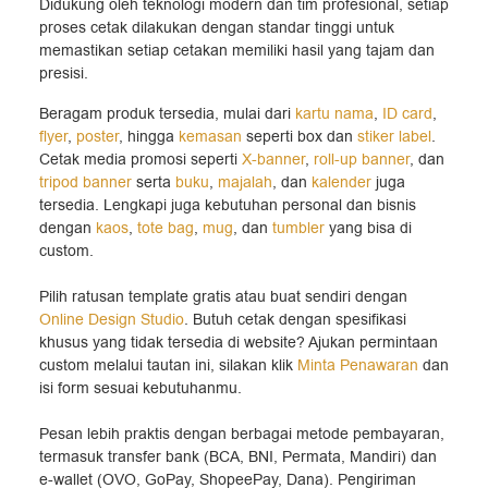
Didukung oleh teknologi modern dan tim profesional, setiap
proses cetak dilakukan dengan standar tinggi untuk
memastikan setiap cetakan memiliki hasil yang tajam dan
presisi.
Beragam produk tersedia, mulai dari
kartu nama
,
ID card
,
flyer
,
poster
, hingga
kemasan
seperti box dan
stiker label
.
Cetak media promosi seperti
X-banner
,
roll-up banner
, dan
tripod banner
serta
buku
,
majalah
, dan
kalender
juga
tersedia. Lengkapi juga kebutuhan personal dan bisnis
dengan
kaos
,
tote bag
,
mug
, dan
tumbler
yang bisa di
custom.
Pilih ratusan template gratis atau buat sendiri dengan
Online Design Studio
. Butuh cetak dengan spesifikasi
khusus yang tidak tersedia di website? Ajukan permintaan
custom melalui tautan ini, silakan klik
Minta Penawaran
dan
isi form sesuai kebutuhanmu.
Pesan lebih praktis dengan berbagai metode pembayaran,
termasuk transfer bank (BCA, BNI, Permata, Mandiri) dan
e-wallet (OVO, GoPay, ShopeePay, Dana). Pengiriman