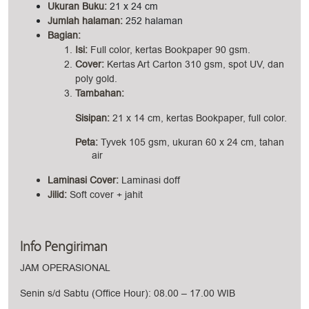
Ukuran Buku:
21 x 24 cm
Jumlah halaman:
252 halaman
Bagian:
Isi:
Full color, kertas Bookpaper 90 gsm.
Cove
r:
Kertas Art Carton 310 gsm, spot UV, dan
poly gold.
Tambahan:
Sisipan:
21 x 14 cm, kertas Bookpaper, full color.
Peta:
Tyvek 105 gsm, ukuran 60 x 24 cm, tahan
air
Laminasi Cover:
Laminasi doff
Jilid:
Soft cover + jahit
Info Pengiriman
JAM OPERASIONAL
Senin s/d Sabtu (Office Hour): 08.00 – 17.00 WIB