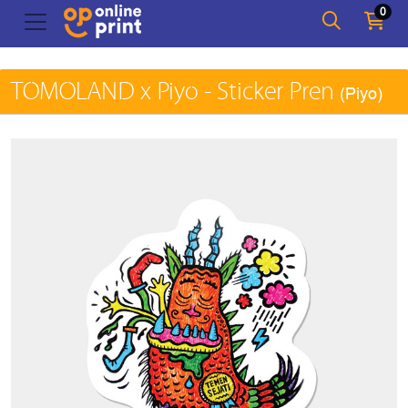
0
TOMOLAND x Piyo - Sticker Pren
(Piyo)