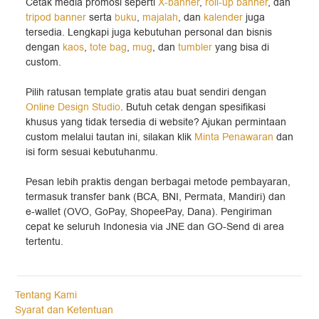
Cetak media promosi seperti
X-banner
,
roll-up banner
, dan
tripod banner
serta
buku
,
majalah
, dan
kalender
juga
tersedia. Lengkapi juga kebutuhan personal dan bisnis
dengan
kaos
,
tote bag
,
mug
, dan
tumbler
yang bisa di
custom.
Pilih ratusan template gratis atau buat sendiri dengan
Online Design Studio
. Butuh cetak dengan spesifikasi
khusus yang tidak tersedia di website? Ajukan permintaan
custom melalui tautan ini, silakan klik
Minta Penawaran
dan
isi form sesuai kebutuhanmu.
Pesan lebih praktis dengan berbagai metode pembayaran,
termasuk transfer bank (BCA, BNI, Permata, Mandiri) dan
e-wallet (OVO, GoPay, ShopeePay, Dana). Pengiriman
cepat ke seluruh Indonesia via JNE dan GO-Send di area
tertentu.
Tentang Kami
Syarat dan Ketentuan