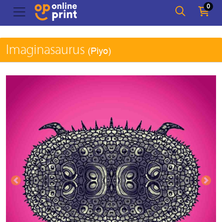
0
Imaginasaurus
(Piyo)