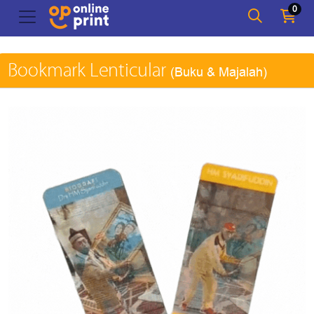
0
Bookmark Lenticular
(Buku & Majalah)