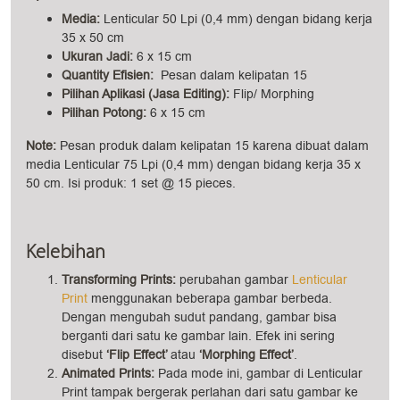
Media:
Lenticular 50 Lpi (0,4 mm) dengan bidang kerja
35 x 50 cm
Ukuran Jadi:
6 x 15 cm
Quantity Efisien:
Pesan dalam kelipatan 15
Pilihan Aplikasi (Jasa Editing):
Flip/ Morphing
Pilihan Potong:
6 x 15 cm
Note:
Pesan produk dalam kelipatan 15 karena dibuat dalam
media Lenticular 75 Lpi (0,4 mm) dengan bidang kerja 35 x
50 cm. Isi produk: 1 set @ 15 pieces.
Kelebihan
Transforming Prints:
perubahan gambar
Lenticular
Print
menggunakan beberapa gambar berbeda.
Dengan mengubah sudut pandang, gambar bisa
berganti dari satu ke gambar lain. Efek ini sering
disebut
‘Flip Effect’
atau
‘Morphing Effect’
.
Animated Prints:
Pada mode ini, gambar di Lenticular
Print tampak bergerak perlahan dari satu gambar ke