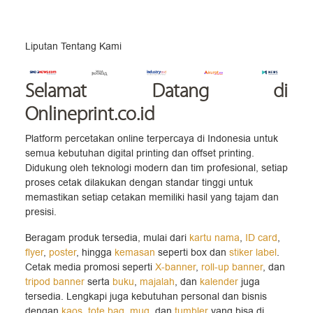
Liputan Tentang Kami
Selamat Datang
di
Onlineprint.co.id
Platform percetakan online terpercaya di Indonesia untuk
semua kebutuhan digital printing dan offset printing.
Didukung oleh teknologi modern dan tim profesional, setiap
proses cetak dilakukan dengan standar tinggi untuk
memastikan setiap cetakan memiliki hasil yang tajam dan
presisi.
Beragam produk tersedia, mulai dari
kartu nama
,
ID card
,
flyer
,
poster
, hingga
kemasan
seperti box dan
stiker label
.
Cetak media promosi seperti
X-banner
,
roll-up banner
, dan
tripod banner
serta
buku
,
majalah
, dan
kalender
juga
tersedia. Lengkapi juga kebutuhan personal dan bisnis
dengan
kaos
,
tote bag
,
mug
, dan
tumbler
yang bisa di