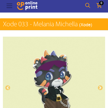
0
Xode 033 - Melania Michella
(Xode)