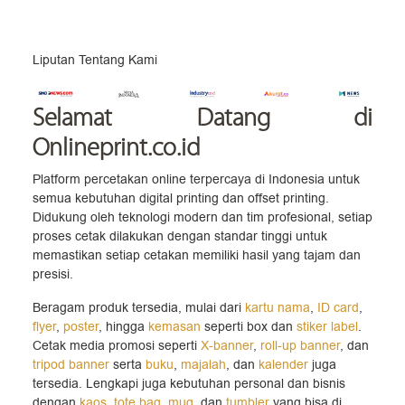
Liputan Tentang Kami
Selamat Datang
di
Onlineprint.co.id
Platform percetakan online terpercaya di Indonesia untuk
semua kebutuhan digital printing dan offset printing.
Didukung oleh teknologi modern dan tim profesional, setiap
proses cetak dilakukan dengan standar tinggi untuk
memastikan setiap cetakan memiliki hasil yang tajam dan
presisi.
Beragam produk tersedia, mulai dari
kartu nama
,
ID card
,
flyer
,
poster
, hingga
kemasan
seperti box dan
stiker label
.
Cetak media promosi seperti
X-banner
,
roll-up banner
, dan
tripod banner
serta
buku
,
majalah
, dan
kalender
juga
tersedia. Lengkapi juga kebutuhan personal dan bisnis
dengan
kaos
,
tote bag
,
mug
, dan
tumbler
yang bisa di