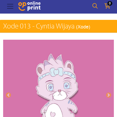
0
Xode 013 - Cyntia Wijaya
(Xode)