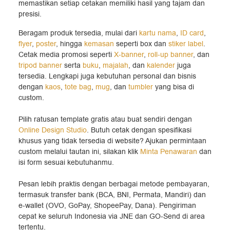
memastikan setiap cetakan memiliki hasil yang tajam dan
presisi.
Beragam produk tersedia, mulai dari
kartu nama
,
ID card
,
flyer
,
poster
, hingga
kemasan
seperti box dan
stiker label
.
Cetak media promosi seperti
X-banner
,
roll-up banner
, dan
tripod banner
serta
buku
,
majalah
, dan
kalender
juga
tersedia. Lengkapi juga kebutuhan personal dan bisnis
dengan
kaos
,
tote bag
,
mug
, dan
tumbler
yang bisa di
custom.
Pilih ratusan template gratis atau buat sendiri dengan
Online Design Studio
. Butuh cetak dengan spesifikasi
khusus yang tidak tersedia di website? Ajukan permintaan
custom melalui tautan ini, silakan klik
Minta Penawaran
dan
isi form sesuai kebutuhanmu.
Pesan lebih praktis dengan berbagai metode pembayaran,
termasuk transfer bank (BCA, BNI, Permata, Mandiri) dan
e-wallet (OVO, GoPay, ShopeePay, Dana). Pengiriman
cepat ke seluruh Indonesia via JNE dan GO-Send di area
tertentu.