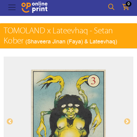
0
TOMOLAND x Lateevhaq - Setan
Kober
(Shaveera Jinan (Faya) & Lateevhaq)