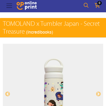
0
TOMOLAND x Tumbler Japan - Secret
Treasure
(Incredibooks)