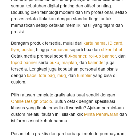
semua kebutuhan digital printing dan offset printing.
Didukung oleh teknologi modern dan tim profesional, setiap
proses cetak dilakukan dengan standar tinggi untuk
memastikan setiap cetakan memiliki hasil yang tajam dan
presisi.
Beragam produk tersedia, mulai dari
kartu nama
,
ID card
,
flyer
,
poster
, hingga
kemasan
seperti box dan
stiker label
.
Cetak media promosi seperti
X-banner
,
roll-up banner
, dan
tripod banner
serta
buku
,
majalah
, dan
kalender
juga
tersedia. Lengkapi juga kebutuhan personal dan bisnis
dengan
kaos
,
tote bag
,
mug
, dan
tumbler
yang bisa di
custom.
Pilih ratusan template gratis atau buat sendiri dengan
Online Design Studio
. Butuh cetak dengan spesifikasi
khusus yang tidak tersedia di website? Ajukan permintaan
custom melalui tautan ini, silakan klik
Minta Penawaran
dan
isi form sesuai kebutuhanmu.
Pesan lebih praktis dengan berbagai metode pembayaran,