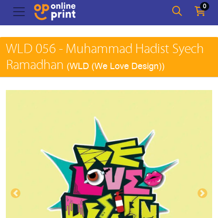
0
WLD 056 - Muhammad Hadist Syech
Ramadhan
(WLD (We Love Design))