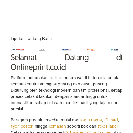
Liputan Tentang Kami
Selamat Datang
di
Onlineprint.co.id
Platform percetakan online terpercaya di Indonesia untuk
semua kebutuhan digital printing dan offset printing.
Didukung oleh teknologi modern dan tim profesional, setiap
proses cetak dilakukan dengan standar tinggi untuk
memastikan setiap cetakan memiliki hasil yang tajam dan
presisi.
Beragam produk tersedia, mulai dari
kartu nama
,
ID card
,
flyer
,
poster
, hingga
kemasan
seperti box dan
stiker label
.
Cetak media promosi seperti
X-banner
,
roll-up banner
, dan