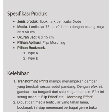
Spesifikasi Produk
Jenis produk:
Bookmark Lenticular Xode
Media:
Lenticular 75 Lpi (0,4 mm) dengan bidang kerja
35 x 50 cm
Ukuran Jadi:
6 x 15 cm
Pilihan Aplikasi:
Flip/ Morphing
Pilihan
Bookmark:
Type A
Type B
Kelebihan
Transforming Prints
mampu menampilkan gambar
yang berubah sesuai sudut pandang. Dengan efek ini,
gambar bisa berganti dari satu ke gambar lain. Efek ini
sering disebut
‘Flip Effect’
atau
‘Morphing Effect’
.
Dibuat dari media lenticular yang tahan lama,
bookmark ini siap menemani berbagai genre buku