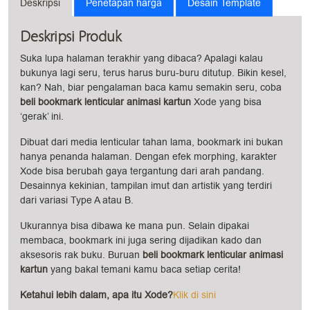
Deskripsi
Penetapan harga
Desain Template
Deskripsi Produk
Suka lupa halaman terakhir yang dibaca? Apalagi kalau
bukunya lagi seru, terus harus buru-buru ditutup. Bikin kesel,
kan? Nah, biar pengalaman baca kamu semakin seru, coba
beli bookmark lenticular animasi kartun
Xode yang bisa
‘gerak’ ini.
Dibuat dari media lenticular tahan lama, bookmark ini bukan
hanya penanda halaman. Dengan efek morphing, karakter
Xode bisa berubah gaya tergantung dari arah pandang.
Desainnya kekinian, tampilan imut dan artistik yang terdiri
dari variasi Type A atau B.
Ukurannya bisa dibawa ke mana pun. Selain dipakai
membaca, bookmark ini juga sering dijadikan kado dan
aksesoris rak buku. Buruan
beli bookmark lenticular animasi
kartun
yang bakal temani kamu baca setiap cerita!
Ketahui lebih dalam, apa itu Xode?
Klik di sini