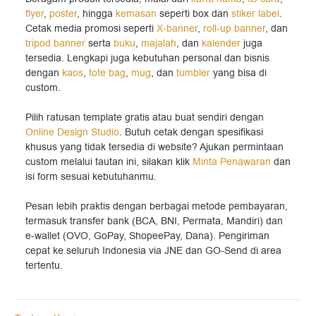
flyer
,
poster
, hingga
kemasan
seperti box dan
stiker label
.
Cetak media promosi seperti
X-banner
,
roll-up banner
, dan
tripod banner
serta
buku
,
majalah
, dan
kalender
juga
tersedia. Lengkapi juga kebutuhan personal dan bisnis
dengan
kaos
,
tote bag
,
mug
, dan
tumbler
yang bisa di
custom.
Pilih ratusan template gratis atau buat sendiri dengan
Online Design Studio
. Butuh cetak dengan spesifikasi
khusus yang tidak tersedia di website? Ajukan permintaan
custom melalui tautan ini, silakan klik
Minta Penawaran
dan
isi form sesuai kebutuhanmu.
Pesan lebih praktis dengan berbagai metode pembayaran,
termasuk transfer bank (BCA, BNI, Permata, Mandiri) dan
e-wallet (OVO, GoPay, ShopeePay, Dana). Pengiriman
cepat ke seluruh Indonesia via JNE dan GO-Send di area
tertentu.