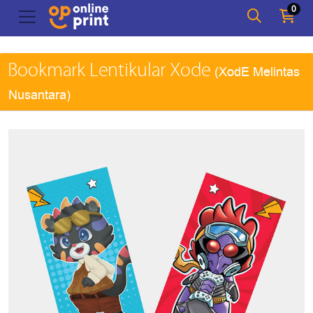
0
Bookmark Lentikular Xode
(XodE Melintas
Nusantara)