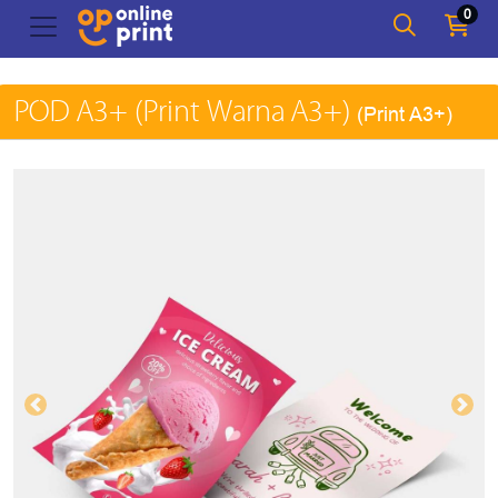
0
POD A3+ (Print Warna A3+)
(Print A3+)