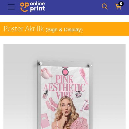
0
Poster Akrilik
(Sign & Display)