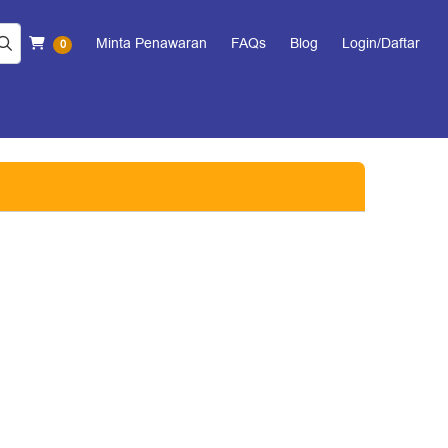
Keranjang Belanja
Minta Penawaran
FAQs
Blog
Login/Daftar
0