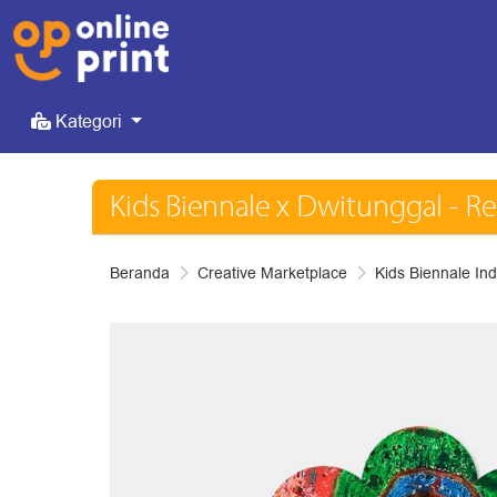
Kategori
Kategori
Kids Biennale x Dwitunggal - R
Beranda
Creative Marketplace
Kids Biennale In