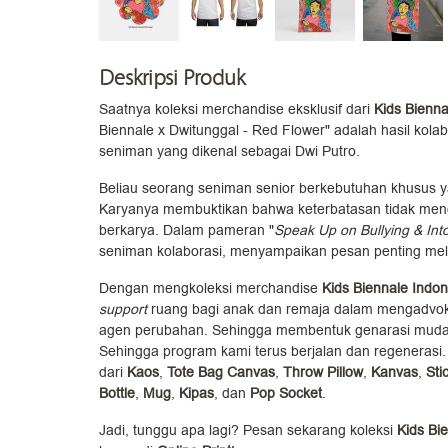
Deskripsi Produk
Saatnya koleksi merchandise eksklusif dari
Kids Bienna
Biennale x Dwitunggal - Red Flower" adalah hasil kola
seniman yang dikenal sebagai Dwi Putro.
Beliau seorang seniman senior berkebutuhan khusus yan
Karyanya membuktikan bahwa keterbatasan tidak men
berkarya. Dalam pameran "
Speak Up on Bullying & Int
seniman kolaborasi, menyampaikan pesan penting mela
Dengan mengkoleksi merchandise
Kids Biennale Indon
support
ruang bagi anak dan remaja dalam mengadvoka
agen perubahan. Sehingga membentuk genarasi muda ya
Sehingga program kami terus berjalan dan regenerasi.
dari
Kaos
,
Tote Bag Canvas
,
Throw Pillow
,
Kanvas
,
Sti
Bottle
,
Mug
,
Kipas
, dan
Pop
Socket
.
Jadi, tunggu apa lagi? Pesan sekarang koleksi
Kids Bi