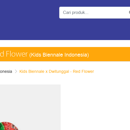
ed Flower
(Kids Biennale Indonesia)
donesia
Kids Biennale x Dwitunggal - Red Flower