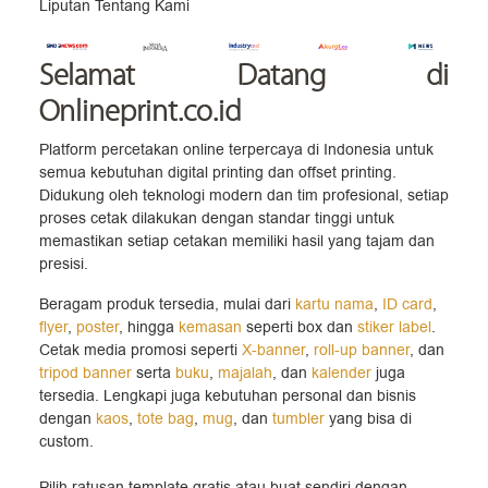
Liputan Tentang Kami
Selamat Datang
di
Onlineprint.co.id
Platform percetakan online terpercaya di Indonesia untuk
semua kebutuhan digital printing dan offset printing.
Didukung oleh teknologi modern dan tim profesional, setiap
proses cetak dilakukan dengan standar tinggi untuk
memastikan setiap cetakan memiliki hasil yang tajam dan
presisi.
Beragam produk tersedia, mulai dari
kartu nama
,
ID card
,
flyer
,
poster
, hingga
kemasan
seperti box dan
stiker label
.
Cetak media promosi seperti
X-banner
,
roll-up banner
, dan
tripod banner
serta
buku
,
majalah
, dan
kalender
juga
tersedia. Lengkapi juga kebutuhan personal dan bisnis
dengan
kaos
,
tote bag
,
mug
, dan
tumbler
yang bisa di
custom.
Pilih ratusan template gratis atau buat sendiri dengan