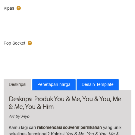
Kipas
Pop Socket
Deskripsi
Penetapan harga
Desain Template
Deskripsi Produk You & Me, You & You, Me
& Me, You & Him
Art by Piyo
Kamu lagi cari
rekomendasi souvenir pernikahan
yang unik
sekaligus fungsional? Koleksi
You & Me, You & You, Me &