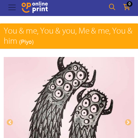
0
You & me, You & you, Me & me, You &
him
(Piyo)