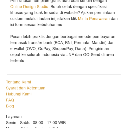
Pilih ratusan template gratis atau buat sendiri dengan
Online Design Studio
. Butuh cetak dengan spesifikasi
khusus yang tidak tersedia di website? Ajukan permintaan
custom melalui tautan ini, silakan klik
Minta Penawaran
dan
isi form sesuai kebutuhanmu.
Pesan lebih praktis dengan berbagai metode pembayaran,
termasuk transfer bank (BCA, BNI, Permata, Mandiri) dan
e-wallet (OVO, GoPay, ShopeePay, Dana). Pengiriman
cepat ke seluruh Indonesia via JNE dan GO-Send di area
tertentu.
Tentang Kami
Syarat dan Ketentuan
Hubungi Kami
FAQ
Blog
Layanan:
Senin - Sabtu: 08:00 - 17:00 WIB