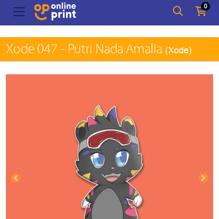
0
Xode 047 - Putri Nada Amalia
(Xode)