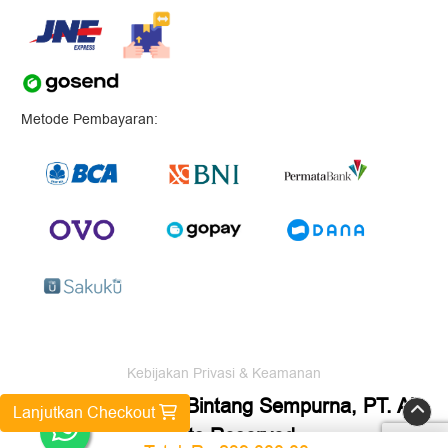
Metode Pembayaran:
Kebijakan Privasi & Keamanan
Copyright ©2026 Bintang Sempurna, PT. All
Lanjutkan Checkout
Rights Reserved.