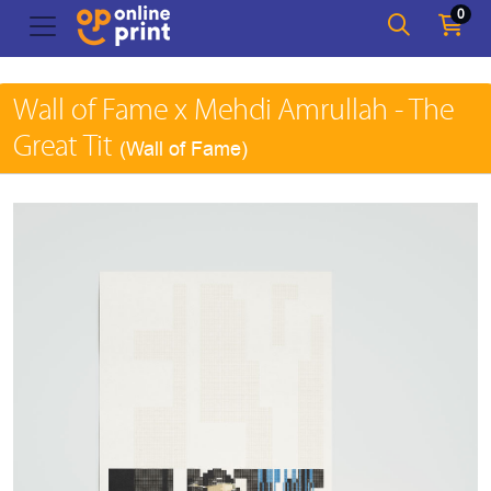
0
Wall of Fame x Mehdi Amrullah - The
Great Tit
(Wall of Fame)