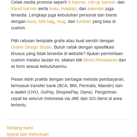
Cetak media promosi seperti
X-banner
,
roll-up banner
, dan
tripod banner
serta
buku
,
majalah
, dan
kalender
juga
tersedia. Lengkapi juga kebutuhan personal dan bisnis
dengan
kaos
,
tote bag
,
mug
, dan
tumbler
yang bisa di
custom.
Pilih ratusan template gratis atau buat sendiri dengan
Online Design Studio
. Butuh cetak dengan spesifikasi
khusus yang tidak tersedia di website? Ajukan permintaan
custom melalui tautan ini, silakan klik
Minta Penawaran
dan
isi form sesuai kebutuhanmu.
Pesan lebih praktis dengan berbagai metode pembayaran,
termasuk transfer bank (BCA, BNI, Permata, Mandiri) dan
e-wallet (OVO, GoPay, ShopeePay, Dana). Pengiriman
cepat ke seluruh Indonesia via JNE dan GO-Send di area
tertentu.
Tentang Kami
Syarat dan Ketentuan