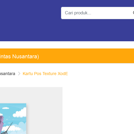
intas Nusantara)
usantara
Kartu Pos Texture XodE