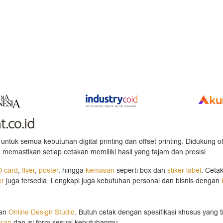
t.co.id
untuk semua kebutuhan digital printing dan offset printing. Didukung o
 memastikan setiap cetakan memiliki hasil yang tajam dan presisi.
D card
,
flyer
,
poster
, hingga
kemasan
seperti box dan
stiker label
. Ceta
er
juga tersedia. Lengkapi juga kebutuhan personal dan bisnis dengan
gan
Online Design Studio
. Butuh cetak dengan spesifikasi khusus yang t
aran
dan isi form sesuai kebutuhanmu.