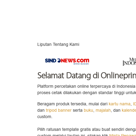
Liputan Tentang Kami
Selamat Datang
di Onlineprin
Platform percetakan online terpercaya di Indonesia 
proses cetak dilakukan dengan standar tinggi untuk
Beragam produk tersedia, mulai dari
kartu nama
,
I
dan
tripod banner
serta
buku
,
majalah
, dan
kalend
custom.
Pilih ratusan template gratis atau buat sendiri den
custom melalui tautan ini, silakan klik
Minta Penaw