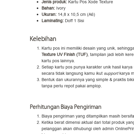
Jenis produk:
Kartu Pos Xode Texture
Bahan:
Ivory
Ukuran:
14,8 x 10,5 cm (A6)
Laminating:
Doff 1 Sisi
Kelebihan
Kartu pos ini memiliki desain yang unik, sehing
Texture UV Finish (TUF)
, tampilan jadi lebih ke
kartu pos lainnya.
Setiap kartu pos punya karakter unik hasil karya 
secara tidak langsung kamu ikut
support
karya m
Bentuk dan ukurannya yang simple & praktis biki
tanpa perlu repot pakai amplop.
Perhitungan Biaya Pengiriman
Biaya pengiriman yang ditampilkan masih bersifa
Ketika berat dimensi aktual dari total produk y
pelanggan akan dihubungi oleh admin OnlinePrin