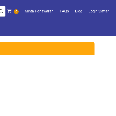
Keranjang Belanja
Minta Penawaran
FAQs
Blog
Login/Daftar
0