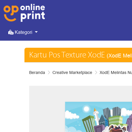
Kategori
Kategori
Kartu Pos Texture XodE
(XodE Mel
Beranda
Creative Marketplace
XodE Melintas N