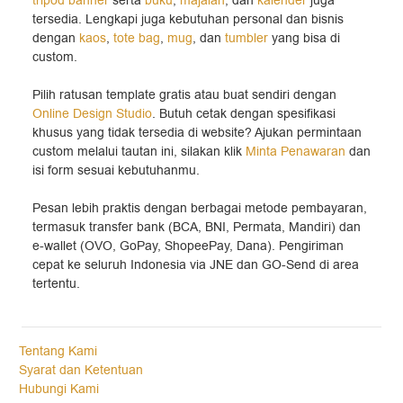
tripod banner
serta
buku
,
majalah
, dan
kalender
juga
tersedia. Lengkapi juga kebutuhan personal dan bisnis
dengan
kaos
,
tote bag
,
mug
, dan
tumbler
yang bisa di
custom.
Pilih ratusan template gratis atau buat sendiri dengan
Online Design Studio
. Butuh cetak dengan spesifikasi
khusus yang tidak tersedia di website? Ajukan permintaan
custom melalui tautan ini, silakan klik
Minta Penawaran
dan
isi form sesuai kebutuhanmu.
Pesan lebih praktis dengan berbagai metode pembayaran,
termasuk transfer bank (BCA, BNI, Permata, Mandiri) dan
e-wallet (OVO, GoPay, ShopeePay, Dana). Pengiriman
cepat ke seluruh Indonesia via JNE dan GO-Send di area
tertentu.
Tentang Kami
Syarat dan Ketentuan
Hubungi Kami