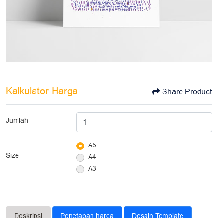
Kalkulator Harga
Share Product
Jumlah
A5
Size
A4
A3
Deskripsi
Penetapan harga
Desain Template