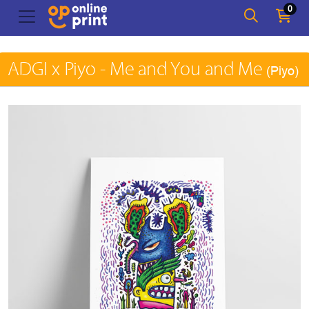
0
ADGI x Piyo - Me and You and Me
(Piyo)