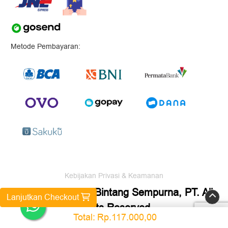
Metode Pembayaran:
Kebijakan Privasi & Keamanan
Copyright ©2026 Bintang Sempurna, PT. All
Lanjutkan Checkout
Rights Reserved.
Total:
Rp.117.000,00