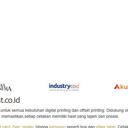
t.co.id
untuk semua kebutuhan digital printing dan offset printing. Didukung o
 memastikan setiap cetakan memiliki hasil yang tajam dan presisi.
D card
,
flyer
,
poster
, hingga
kemasan
seperti box dan
stiker label
. Ceta