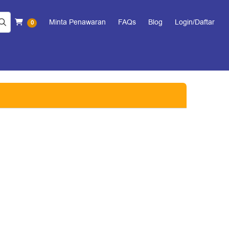
Keranjang Belanja
Minta Penawaran
FAQs
Blog
Login/Daftar
0