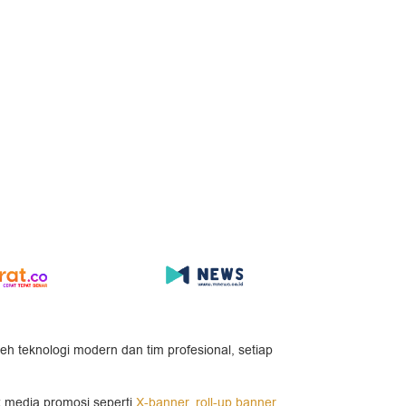
leh teknologi modern dan tim profesional, setiap
k media promosi seperti
X-banner
,
roll-up banner
,