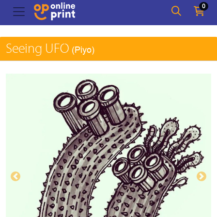
0
Seeing UFO
(Piyo)