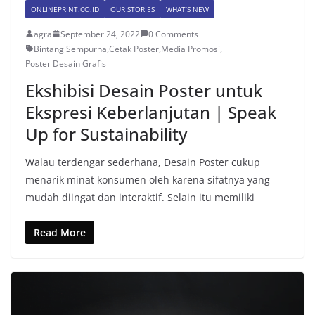
ONLINEPRINT.CO.ID
OUR STORIES
WHAT’S NEW
agra
September 24, 2022
0 Comments
Bintang Sempurna
,
Cetak Poster
,
Media Promosi
,
Poster Desain Grafis
Ekshibisi Desain Poster untuk
Ekspresi Keberlanjutan | Speak
Up for Sustainability
Walau terdengar sederhana, Desain Poster cukup
menarik minat konsumen oleh karena sifatnya yang
mudah diingat dan interaktif. Selain itu memiliki
Read More