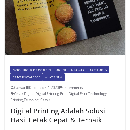
MARKETING & PROMOTION
ONLINEPRINT.CO.ID
OUR STORIES
PRINT KNOWLEDGE
WHAT’S NEW
Caesar
December 7, 2020
0 Comments
Cetak Digital
,
Digital Printing
,
Print Digital
,
Print Technology
,
Printing
,
Teknologi Cetak
Digital Printing Adalah Solusi
Hasil Cetak Cepat & Terbaik