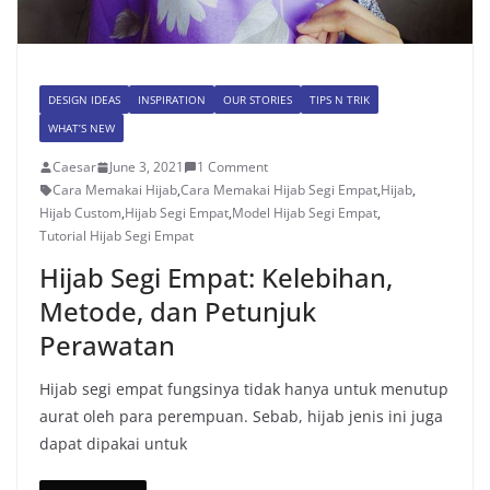
DESIGN IDEAS
INSPIRATION
OUR STORIES
TIPS N TRIK
WHAT’S NEW
Caesar
June 3, 2021
1 Comment
Cara Memakai Hijab
,
Cara Memakai Hijab Segi Empat
,
Hijab
,
Hijab Custom
,
Hijab Segi Empat
,
Model Hijab Segi Empat
,
Tutorial Hijab Segi Empat
Hijab Segi Empat: Kelebihan,
Metode, dan Petunjuk
Perawatan
Hijab segi empat fungsinya tidak hanya untuk menutup
aurat oleh para perempuan. Sebab, hijab jenis ini juga
dapat dipakai untuk