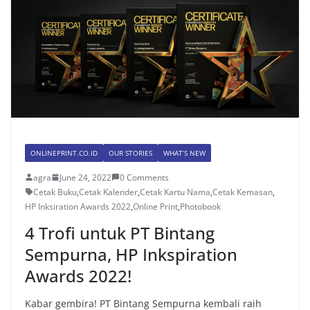
ONLINEPRINT.CO.ID
OUR STORIES
WHAT’S NEW
agra
June 24, 2022
0 Comments
Cetak Buku
,
Cetak Kalender
,
Cetak Kartu Nama
,
Cetak Kemasan
,
HP Inksiration Awards 2022
,
Online Print
,
Photobook
4 Trofi untuk PT Bintang
Sempurna, HP Inkspiration
Awards 2022!
Kabar gembira! PT Bintang Sempurna kembali raih