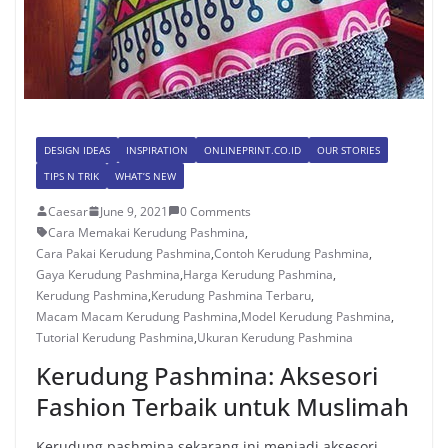
DESIGN IDEAS
INSPIRATION
ONLINEPRINT.CO.ID
OUR STORIES
TIPS N TRIK
WHAT’S NEW
Caesar
June 9, 2021
0 Comments
Cara Memakai Kerudung Pashmina
,
Cara Pakai Kerudung Pashmina
,
Contoh Kerudung Pashmina
,
Gaya Kerudung Pashmina
,
Harga Kerudung Pashmina
,
Kerudung Pashmina
,
Kerudung Pashmina Terbaru
,
Macam Macam Kerudung Pashmina
,
Model Kerudung Pashmina
,
Tutorial Kerudung Pashmina
,
Ukuran Kerudung Pashmina
Kerudung Pashmina: Aksesori
Fashion Terbaik untuk Muslimah
Kerudung pashmina sekarang ini menjadi aksesori