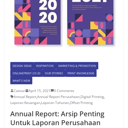
DESIGN IDEAS
INSPIRATION
MARKETING & PROMOTION
ONLINEPRINT.CO.ID
OUR STORIES
PRINT KNOWLEDGE
WHAT’S NEW
Caesar
April 15, 2021
0 Comments
Annual Report
,
Annual Report Perusahaan
,
Digital Printing
,
Laporan Keuangan
,
Laporan Tahunan
,
Offset Printing
Annual Report: Arsip Penting
Untuk Laporan Perusahaan