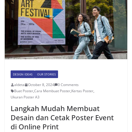
DESIGN IDEAS
OUR STORIES
aldeta
October 8, 2024
0 Comments
Buat Poster
,
Cara Membuat Poster
,
Kertas Poster
,
Ukuran Poster A3
Langkah Mudah Membuat
Desain dan Cetak Poster Event
di Online Print