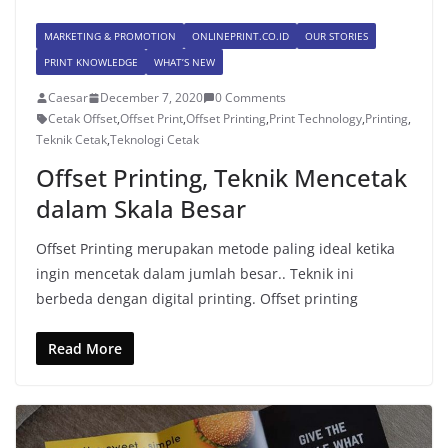
MARKETING & PROMOTION
ONLINEPRINT.CO.ID
OUR STORIES
PRINT KNOWLEDGE
WHAT’S NEW
Caesar
December 7, 2020
0 Comments
Cetak Offset
,
Offset Print
,
Offset Printing
,
Print Technology
,
Printing
,
Teknik Cetak
,
Teknologi Cetak
Offset Printing, Teknik Mencetak
dalam Skala Besar
Offset Printing merupakan metode paling ideal ketika
ingin mencetak dalam jumlah besar.. Teknik ini
berbeda dengan digital printing. Offset printing
Read More