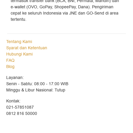
termasuk transfer bank (BCA, BNI, Permata, Mandiri) dan
e-wallet (OVO, GoPay, ShopeePay, Dana). Pengiriman
cepat ke seluruh Indonesia via JNE dan GO-Send di area
tertentu.
Tentang Kami
Syarat dan Ketentuan
Hubungi Kami
FAQ
Blog
Layanan:
Senin - Sabtu: 08:00 - 17:00 WIB
Minggu & Libur Nasional: Tutup
Kontak:
021-57851087
0812 816 50000