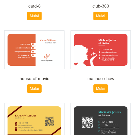
card-6
club-360
Mulai
Mulai
house-of-movie
matinee-show
Mulai
Mulai