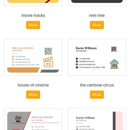
movie-tracks
reel-tree
Mulai
Mulai
house-of-cinema
the-rainbow-circus
Mulai
Mulai