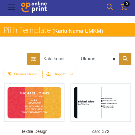
0
Pilih Template
(Kartu Nama UMKM)
Kembal
Desain Studio
Unggah File
Textile Design
card-372