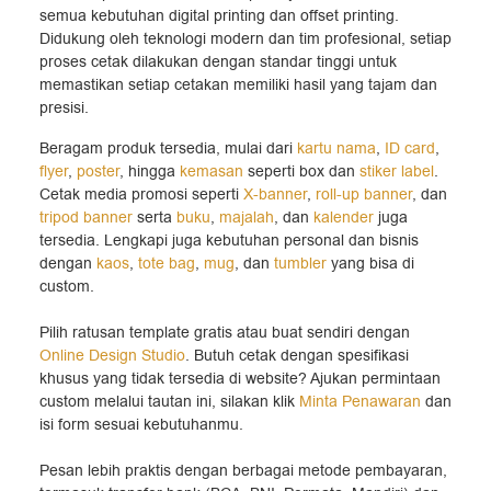
semua kebutuhan digital printing dan offset printing.
Didukung oleh teknologi modern dan tim profesional, setiap
proses cetak dilakukan dengan standar tinggi untuk
memastikan setiap cetakan memiliki hasil yang tajam dan
presisi.
Beragam produk tersedia, mulai dari
kartu nama
,
ID card
,
flyer
,
poster
, hingga
kemasan
seperti box dan
stiker label
.
Cetak media promosi seperti
X-banner
,
roll-up banner
, dan
tripod banner
serta
buku
,
majalah
, dan
kalender
juga
tersedia. Lengkapi juga kebutuhan personal dan bisnis
dengan
kaos
,
tote bag
,
mug
, dan
tumbler
yang bisa di
custom.
Pilih ratusan template gratis atau buat sendiri dengan
Online Design Studio
. Butuh cetak dengan spesifikasi
khusus yang tidak tersedia di website? Ajukan permintaan
custom melalui tautan ini, silakan klik
Minta Penawaran
dan
isi form sesuai kebutuhanmu.
Pesan lebih praktis dengan berbagai metode pembayaran,