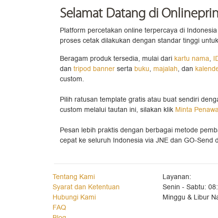
Selamat Datang
di Onlineprin
Platform percetakan online terpercaya di Indonesia 
proses cetak dilakukan dengan standar tinggi untuk
Beragam produk tersedia, mulai dari
kartu nama
,
I
dan
tripod banner
serta
buku
,
majalah
, dan
kalend
custom.
Pilih ratusan template gratis atau buat sendiri den
custom melalui tautan ini, silakan klik
Minta Penaw
Pesan lebih praktis dengan berbagai metode pemb
cepat ke seluruh Indonesia via JNE dan GO-Send di
Tentang Kami
Layanan:
Syarat dan Ketentuan
Senin - Sabtu: 08
Hubungi Kami
Minggu & Libur Na
FAQ
Blog