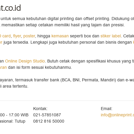
t.co.id
untuk semua kebutuhan digital printing dan offset printing. Didukung o
 memastikan setiap cetakan memiliki hasil yang tajam dan presisi.
D card
,
flyer
,
poster
, hingga
kemasan
seperti box dan
stiker label
. Ceta
er
juga tersedia. Lengkapi juga kebutuhan personal dan bisnis dengan
gan
Online Design Studio
. Butuh cetak dengan spesifikasi khusus yang t
aran
dan isi form sesuai kebutuhanmu.
ayaran, termasuk transfer bank (BCA, BNI, Permata, Mandiri) dan e-w
 area tertentu.
Kontak:
Email:
:00 - 17:00 WIB
021-57851087
info@onlineprint.
sional: Tutup
0812 816 50000