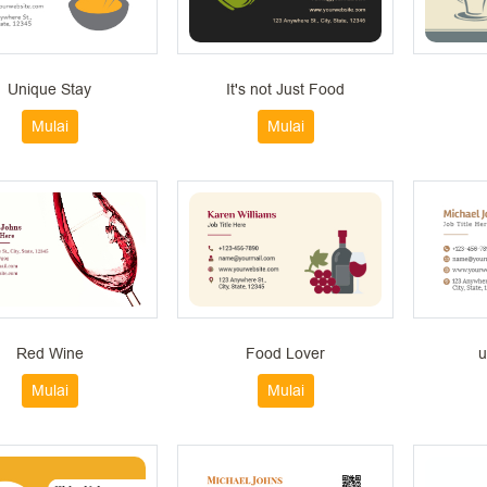
Unique Stay
It's not Just Food
Mulai
Mulai
Red Wine
Food Lover
u
Mulai
Mulai