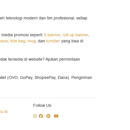
leh teknologi modern dan tim profesional, setiap
k media promosi seperti
X-banner
,
roll-up banner
,
kaos
,
tote bag
,
mug
, dan
tumbler
yang bisa di
idak tersedia di website? Ajukan permintaan
allet (OVO, GoPay, ShopeePay, Dana). Pengiriman
Follow Us:
co.id