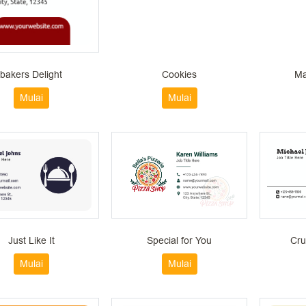
bakers Delight
Cookies
Ma
Mulai
Mulai
Just Like It
Special for You
Cru
Mulai
Mulai