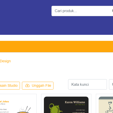
 Design
sain Studio
Unggah File