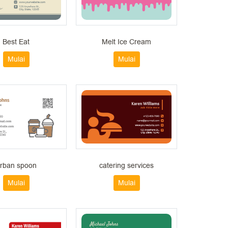
Best Eat
Melt Ice Cream
Mulai
Mulai
rban spoon
catering services
Mulai
Mulai