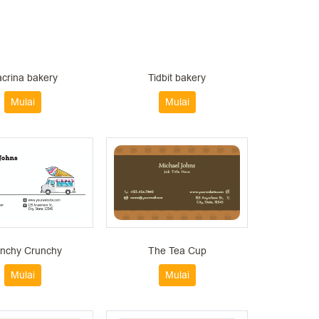
crina bakery
Tidbit bakery
Mulai
Mulai
nchy Crunchy
The Tea Cup
Mulai
Mulai