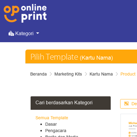
Kategori
Kategori
Pilih Template
(Kartu Nama)
Beranda
Marketing Kits
Kartu Nama
Product
Cari berdasarkan Kategori
De
Semua Template
Dasar
Pengacara