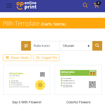
0
Pilih Template
(Kartu Nama)
Kembal
Desain Studio
Unggah File
Say it With Flowers!
Colorful Flowers