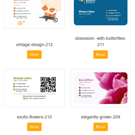
obsession -with-butterflies-
vintage-design-212
211
Mulai
Mulai
exotic-flowers-210
elegantly-grown-209
Mulai
Mulai