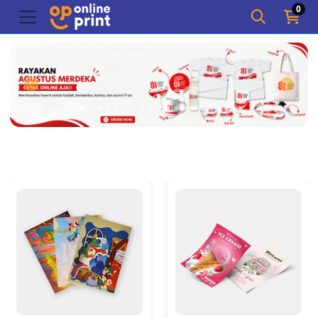
0
Detail Art Print (A3, A4, A5)
Detail POD A3+ (Print Warn