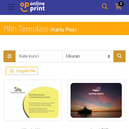
0
Pilih Template
(Kartu Pos)
Kembal
Unggah File