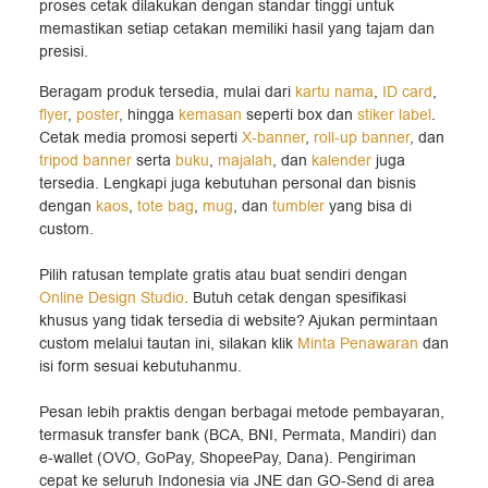
proses cetak dilakukan dengan standar tinggi untuk
memastikan setiap cetakan memiliki hasil yang tajam dan
presisi.
Beragam produk tersedia, mulai dari
kartu nama
,
ID card
,
flyer
,
poster
, hingga
kemasan
seperti box dan
stiker label
.
Cetak media promosi seperti
X-banner
,
roll-up banner
, dan
tripod banner
serta
buku
,
majalah
, dan
kalender
juga
tersedia. Lengkapi juga kebutuhan personal dan bisnis
dengan
kaos
,
tote bag
,
mug
, dan
tumbler
yang bisa di
custom.
Pilih ratusan template gratis atau buat sendiri dengan
Online Design Studio
. Butuh cetak dengan spesifikasi
khusus yang tidak tersedia di website? Ajukan permintaan
custom melalui tautan ini, silakan klik
Minta Penawaran
dan
isi form sesuai kebutuhanmu.
Pesan lebih praktis dengan berbagai metode pembayaran,
termasuk transfer bank (BCA, BNI, Permata, Mandiri) dan
e-wallet (OVO, GoPay, ShopeePay, Dana). Pengiriman
cepat ke seluruh Indonesia via JNE dan GO-Send di area