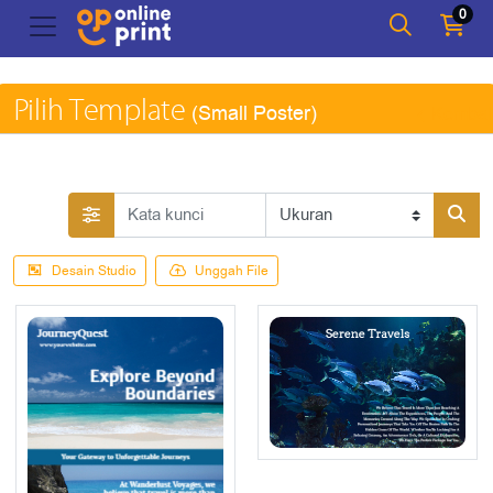
0
Pilih Template
(Small Poster)
Kembal
Desain Studio
Unggah File