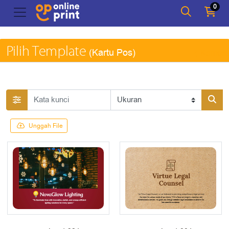
0
Pilih Template
(Kartu Pos)
Kembal
Unggah File