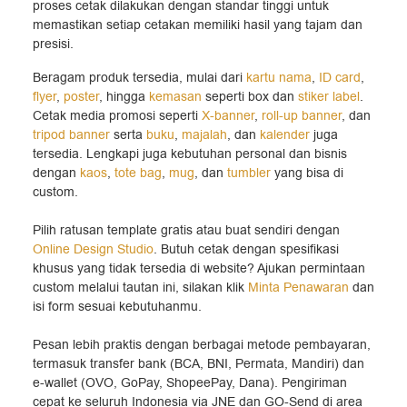
proses cetak dilakukan dengan standar tinggi untuk
memastikan setiap cetakan memiliki hasil yang tajam dan
presisi.
Beragam produk tersedia, mulai dari
kartu nama
,
ID card
,
flyer
,
poster
, hingga
kemasan
seperti box dan
stiker label
.
Cetak media promosi seperti
X-banner
,
roll-up banner
, dan
tripod banner
serta
buku
,
majalah
, dan
kalender
juga
tersedia. Lengkapi juga kebutuhan personal dan bisnis
dengan
kaos
,
tote bag
,
mug
, dan
tumbler
yang bisa di
custom.
Pilih ratusan template gratis atau buat sendiri dengan
Online Design Studio
. Butuh cetak dengan spesifikasi
khusus yang tidak tersedia di website? Ajukan permintaan
custom melalui tautan ini, silakan klik
Minta Penawaran
dan
isi form sesuai kebutuhanmu.
Pesan lebih praktis dengan berbagai metode pembayaran,
termasuk transfer bank (BCA, BNI, Permata, Mandiri) dan
e-wallet (OVO, GoPay, ShopeePay, Dana). Pengiriman
cepat ke seluruh Indonesia via JNE dan GO-Send di area